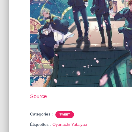
Source
Catégories :
TWEET
Étiquettes :
Oyanachi Yataiyaa